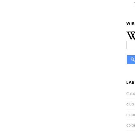
WIK
LAB
Cala
club 
club
colo