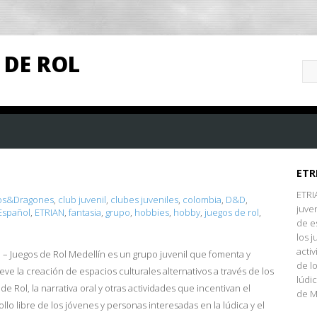
 DE ROL
ETR
ETRI
os&Dragones
,
club juvenil
,
clubes juveniles
,
colombia
,
D&D
,
juve
Español
,
ETRIAN
,
fantasia
,
grupo
,
hobbies
,
hobby
,
juegos de rol
,
de e
los j
acti
 – Juegos de Rol Medellín es un grupo juvenil que fomenta y
de l
ve la creación de espacios culturales alternativos a través de los
lúdi
de Rol, la narrativa oral y otras actividades que incentivan el
de M
llo libre de los jóvenes y personas interesadas en la lúdica y el