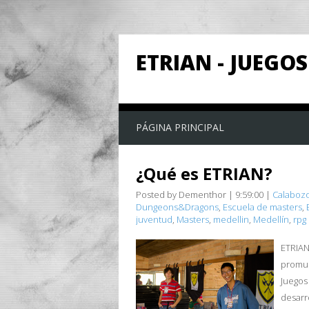
ETRIAN - JUEGOS
PÁGINA PRINCIPAL
¿Qué es ETRIAN?
Posted by Dementhor
|
9:59:00
|
Calaboz
Dungeons&Dragons
,
Escuela de masters
,
juventud
,
Masters
,
medellin
,
Medellín
,
rpg
ETRIAN
promue
Juegos 
desarro