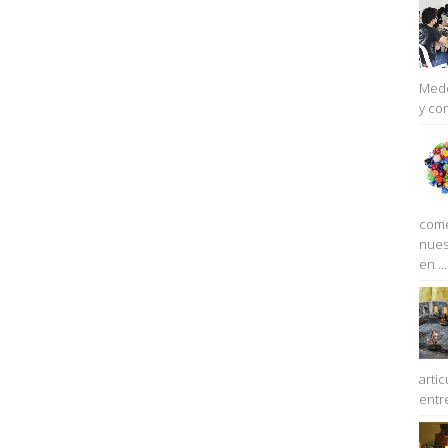
Mede
y co
come
nues
en ...
artic
entre