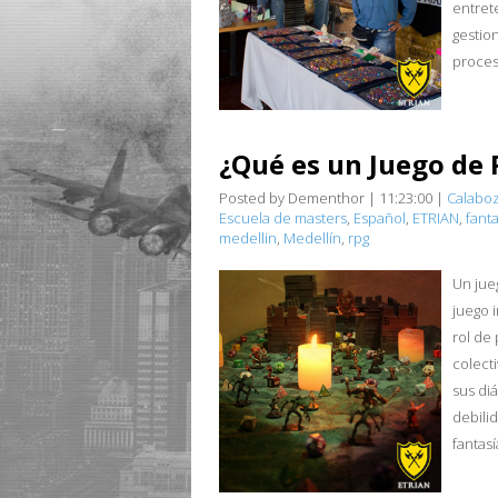
entret
gestion
proceso
¿Qué es un Juego de 
Posted by Dementhor
|
11:23:00
|
Calabo
Escuela de masters
,
Español
,
ETRIAN
,
fanta
medellin
,
Medellín
,
rpg
Un jue
juego 
rol de 
colect
sus diá
debili
fantasí