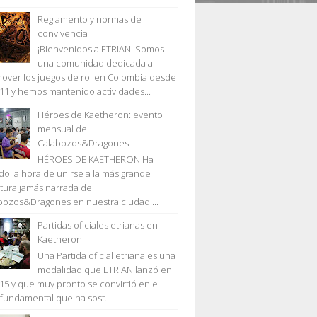
Reglamento y normas de
convivencia
¡Bienvenidos a ETRIAN! Somos
una comunidad dedicada a
over los juegos de rol en Colombia desde
011 y hemos mantenido actividades...
Héroes de Kaetheron: evento
mensual de
Calabozos&Dragones
HÉROES DE KAETHERON Ha
ado la hora de unirse a la más grande
tura jamás narrada de
bozos&Dragones en nuestra ciudad....
Partidas oficiales etrianas en
Kaetheron
Una Partida oficial etriana es una
modalidad que ETRIAN lanzó en
015 y que muy pronto se convirtió en e l
r fundamental que ha sost...