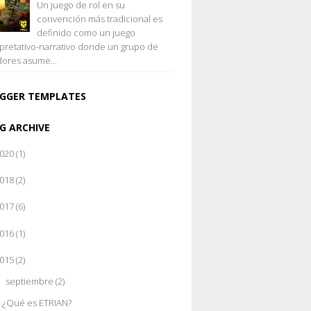
Un juego de rol en su
convención más tradicional es
definido como un juego
rpretativo-narrativo donde un grupo de
dores asume...
GGER TEMPLATES
G ARCHIVE
020
(1)
018
(2)
017
(6)
016
(1)
015
(2)
septiembre
(2)
▼
¿Qué es ETRIAN?