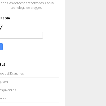
Todos los derechos reservados. Con la
tecnología de
Blogger
.
IPEDIA
ELS
bozos&Dragones
juvenil
es juveniles
mbia