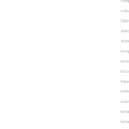
com
cult
D&D
dad
domi
Dun
envi
Escu
Espa
ETRI
even
fanta
fant