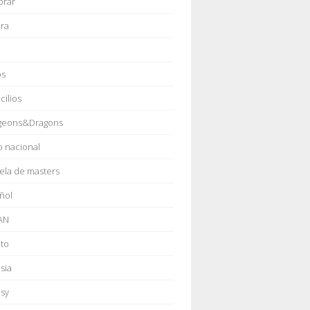
prar
ura
os
cilios
geons&Dragons
o nacional
ela de masters
ñol
AN
to
sia
asy