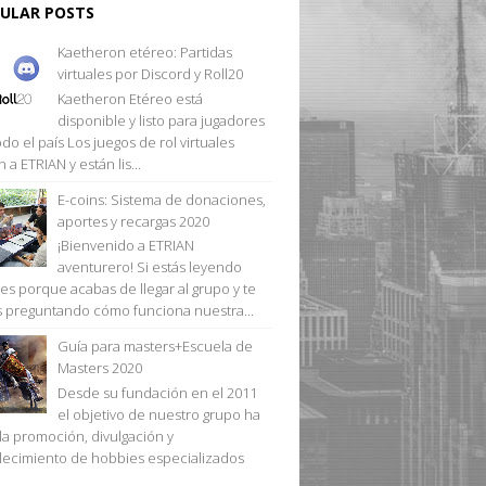
ULAR POSTS
Kaetheron etéreo: Partidas
virtuales por Discord y Roll20
Kaetheron Etéreo está
disponible y listo para jugadores
do el país Los juegos de rol virtuales
n a ETRIAN y están lis...
E-coins: Sistema de donaciones,
aportes y recargas 2020
¡Bienvenido a ETRIAN
aventurero! Si estás leyendo
 es porque acabas de llegar al grupo y te
s preguntando cómo funciona nuestra...
Guía para masters+Escuela de
Masters 2020
Desde su fundación en el 2011
el objetivo de nuestro grupo ha
 la promoción, divulgación y
alecimiento de hobbies especializados