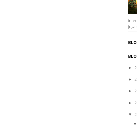
inte
juga
BLO
BLO
2
►
2
►
2
►
2
►
2
▼