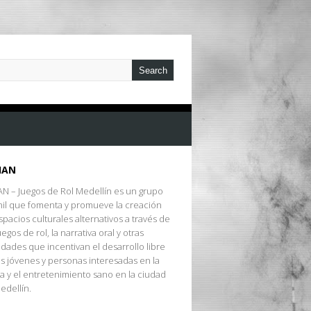
IAN
AN – Juegos de Rol Medellín es un grupo
nil que fomenta y promueve la creación
spacios culturales alternativos a través de
uegos de rol, la narrativa oral y otras
vidades que incentivan el desarrollo libre
os jóvenes y personas interesadas en la
ca y el entretenimiento sano en la ciudad
edellín.