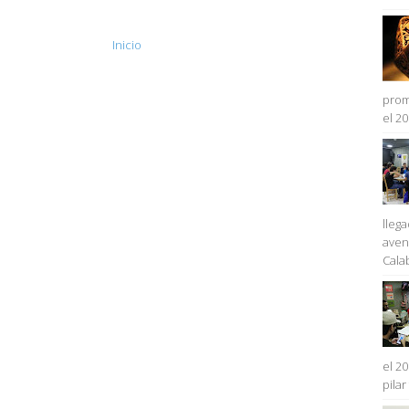
Inicio
prom
el 2
lleg
aven
Cala
el 2
pila