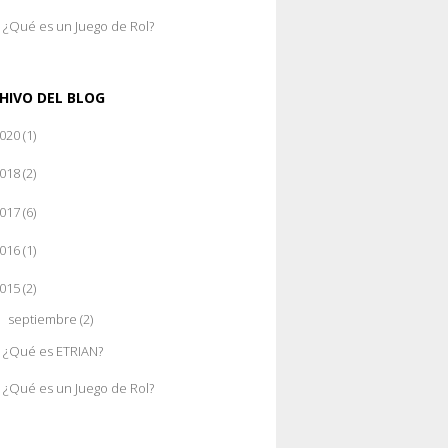
¿Qué es un Juego de Rol?
HIVO DEL BLOG
020
(1)
018
(2)
017
(6)
016
(1)
015
(2)
septiembre
(2)
▼
¿Qué es ETRIAN?
¿Qué es un Juego de Rol?