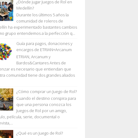
¿Dónde jugar Juegos de Rol en
Medellín?
Durante los últimos 5 años la
comunidad de roleros de
llín ha experimentado bastantes cambios
mo grupo entendemos a la perfección q...
Guía para pagos, donaciones y
encargos de ETRIAN+Arcanum
ETRIAN, Arcanum y
Bardos&Cantares Antes de
nzar es necesario que entiendan que
tra comunidad tiene dos grandes aliados
¿Cómo comprar un Juego de Rol?
Cuando el destino conspira para
que una persona conozca los
Juegos de Rol por un amigo,
ulo, película, serie, documental o
vista,...
¿Qué es un Juego de Rol?