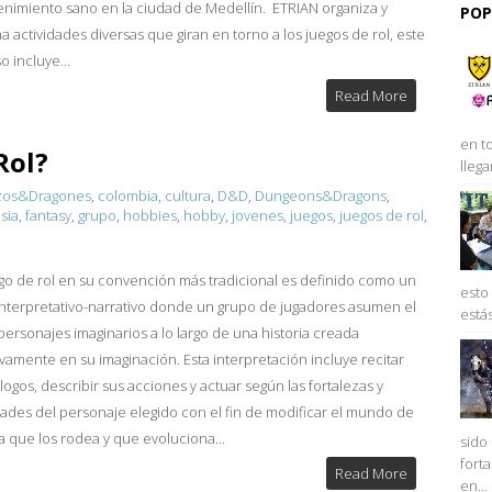
enimiento sano en la ciudad de Medellín. ETRIAN organiza y
POP
a actividades diversas que giran en torno a los juegos de rol, este
 incluye...
Read More
en to
Rol?
llega
zos&Dragones
,
colombia
,
cultura
,
D&D
,
Dungeons&Dragons
,
sia
,
fantasy
,
grupo
,
hobbies
,
hobby
,
jovenes
,
juegos
,
juegos de rol
,
go de rol en su convención más tradicional es definido como un
esto
interpretativo-narrativo donde un grupo de jugadores asumen el
está
personajes imaginarios a lo largo de una historia creada
ivamente en su imaginación. Esta interpretación incluye recitar
logos, describir sus acciones y actuar según las fortalezas y
dades del personaje elegido con el fin de modificar el mundo de
a que los rodea y que evoluciona...
sido
fort
Read More
en...